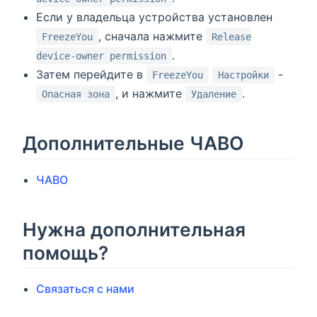
Если у владельца устройства установлен
, сначала нажмите
FreezeYou
Release
.
device-owner permission
Затем перейдите в
-
FreezeYou
Настройки
, и нажмите
.
Опасная зона
Удаление
Дополнительные ЧАВО
ЧАВО
Нужна дополнительная
помощь?
Связаться с нами