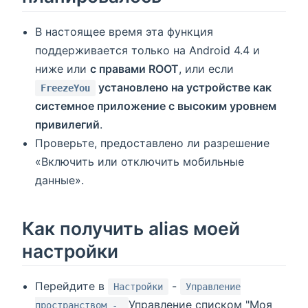
В настоящее время эта функция
поддерживается только на Android 4.4 и
ниже или
с правами ROOT
, или если
установлено на устройстве как
FreezeYou
системное приложение с высоким уровнем
привилегий
.
Проверьте, предоставлено ли разрешение
«Включить или отключить мобильные
данные».
Как получить alias моей
настройки
Перейдите в
-
Настройки
Управление
Управление списком "Моя
пространством -