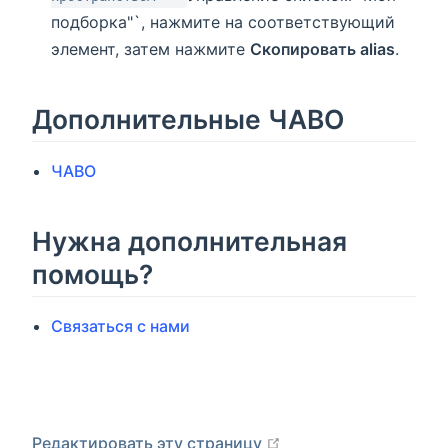
подборка"`, нажмите на соответствующий
элемент, затем нажмите
Скопировать alias
.
Дополнительные ЧАВО
ЧАВО
Нужна дополнительная
помощь?
Связаться с нами
open in new window
Редактировать эту страницу