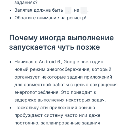
заданиях?
Запятая должна быть
, не
.
,
,
Обратите внимание на регистр!
Почему иногда выполнение
запускается чуть позже
Начиная с Android 6., Google ввел один
новый режим энергосбережения, который
организует некоторые задачи приложений
для совместной работы с целью сокращения
энергопотребления. Это приводит к
задержке выполнения некоторых задач.
Поскольку эти приложения обычно
пробуждают систему часто или даже
постоянно, запланированные задания